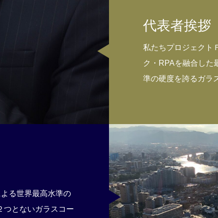
代表者挨拶
私たちプロジェクトＦ
ク・RPAを融合し
準の硬度を誇るガラ
による世界最高水準の
２つとないガラスコー